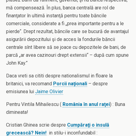
mă compensează. În plus, banca centrală are rol de
finanţator în ultimă instanţă pentru toate băncile
comerciale, considerate a fi „prea importante pentru a le
pierde“. Drept rezultat, băncile care se bucură de avantajul
asigurării depozitului şi de acces la fondurile băncii
centrale sînt libere să se joace cu depozitele de bani, de
parcă „ar avea cazinouri drept extensii“ – după cum spune
John Kay.”
Daca vreti sa cititi despre nationalismul in floare la
britanici, va recomand
Porcii naţionali
– despre
emisiunea lui
Jaime Olivier
Pentru Vintila Mihailescu (
România în anul raţei
) : Buna
dimineata!
Cristian Ghinea scrie despre
Cumpăraţi o insulă
grecească? Nein!
in stilu-i inconfundabil :