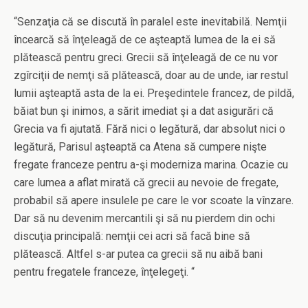
“Senzaţia că se discută în paralel este inevitabilă. Nemţii
încearcă să înţeleagă de ce aşteaptă lumea de la ei să
plătească pentru greci. Grecii să înţeleagă de ce nu vor
zgîrciţii de nemţi să plătească, doar au de unde, iar restul
lumii aşteaptă asta de la ei. Preşedintele francez, de pildă,
băiat bun şi inimos, a sărit imediat şi a dat asigurări că
Grecia va fi ajutată. Fără nici o legătură, dar absolut nici o
legătură, Parisul aşteaptă ca Atena să cumpere nişte
fregate franceze pentru a-şi moderniza marina. Ocazie cu
care lumea a aflat mirată că grecii au nevoie de fregate,
probabil să apere insulele pe care le vor scoate la vînzare.
Dar să nu devenim mercantili şi să nu pierdem din ochi
discuţia principală: nemţii cei acri să facă bine să
plătească. Altfel s-ar putea ca grecii să nu aibă bani
pentru fregatele franceze, înţelegeţi. “