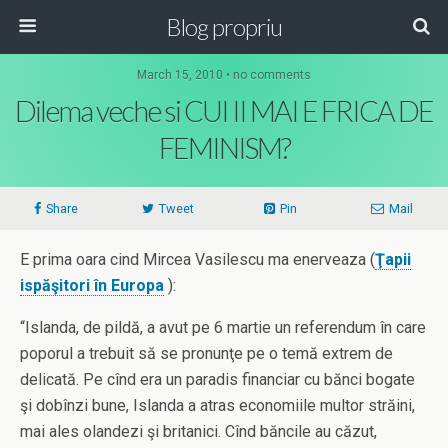
Blog propriu
March 15, 2010 • no comments
Dilema veche si CUI II MAI E FRICA DE
FEMINISM?
Share
Tweet
Pin
Mail
E prima oara cind Mircea Vasilescu ma enerveaza (
Ţapii
ispăşitori în Europa
):
“Islanda, de pildă, a avut pe 6 martie un referendum în care
poporul a trebuit să se pronunţe pe o temă extrem de
delicată. Pe cînd era un paradis financiar cu bănci bogate
şi dobînzi bune, Islanda a atras economiile multor străini,
mai ales olandezi şi britanici. Cînd băncile au căzut,