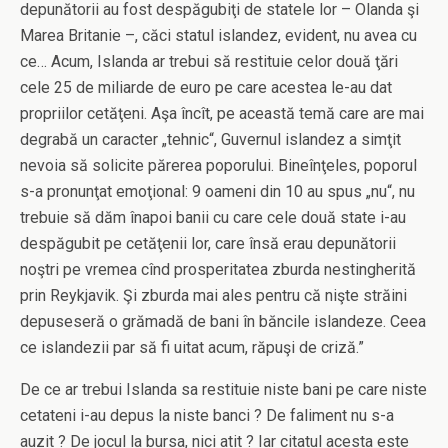
depunătorii au fost despăgubiţi de statele lor – Olanda şi
Marea Britanie –, căci statul islandez, evident, nu avea cu
ce… Acum, Islanda ar trebui să restituie celor două ţări
cele 25 de miliarde de euro pe care acestea le-au dat
propriilor cetăţeni. Aşa încît, pe această temă care are mai
degrabă un caracter „tehnic“, Guvernul islandez a simţit
nevoia să solicite părerea poporului. Bineînţeles, poporul
s-a pronunţat emoţional: 9 oameni din 10 au spus „nu“, nu
trebuie să dăm înapoi banii cu care cele două state i-au
despăgubit pe cetăţenii lor, care însă erau depunătorii
noştri pe vremea cînd prosperitatea zburda nestingherită
prin Reykjavik. Şi zburda mai ales pentru că nişte străini
depuseseră o grămadă de bani în băncile islandeze. Ceea
ce islandezii par să fi uitat acum, răpuşi de criză.”
De ce ar trebui Islanda sa restituie niste bani pe care niste
cetateni i-au depus la niste banci ? De faliment nu s-a
auzit ? De jocul la bursa, nici atit ? Iar citatul acesta este