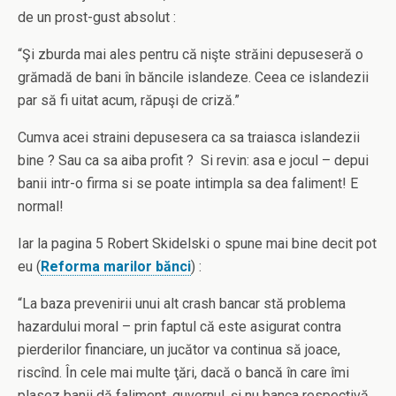
de un prost-gust absolut :
“Şi zburda mai ales pentru că nişte străini depuseseră o
grămadă de bani în băncile islandeze. Ceea ce islandezii
par să fi uitat acum, răpuşi de criză.”
Cumva acei straini depusesera ca sa traiasca islandezii
bine ? Sau ca sa aiba profit ? Si revin: asa e jocul – depui
banii intr-o firma si se poate intimpla sa dea faliment! E
normal!
Iar la pagina 5 Robert Skidelski o spune mai bine decit pot
eu (
Reforma marilor bănci
) :
“La baza prevenirii unui alt crash bancar stă problema
hazardului moral – prin faptul că este asigurat contra
pierderilor financiare, un jucător va continua să joace,
riscînd. În cele mai multe ţări, dacă o bancă în care îmi
plasez banii dă faliment, guvernul, şi nu banca respectivă,