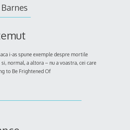
n Barnes
temut
 Daca i-as spune exemple despre mortile
si, normal, a altora – nu a voastra, cei care
ing to Be Frightened Of