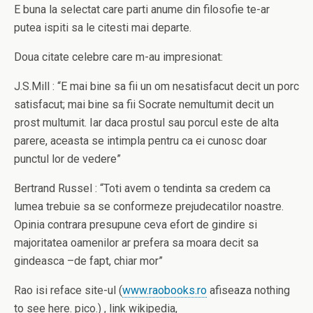
E buna la selectat care parti anume din filosofie te-ar
putea ispiti sa le citesti mai departe.
Doua citate celebre care m-au impresionat:
J.S.Mill : “E mai bine sa fii un om nesatisfacut decit un porc
satisfacut; mai bine sa fii Socrate nemultumit decit un
prost multumit. Iar daca prostul sau porcul este de alta
parere, aceasta se intimpla pentru ca ei cunosc doar
punctul lor de vedere”
Bertrand Russel : “Toti avem o tendinta sa credem ca
lumea trebuie sa se conformeze prejudecatilor noastre.
Opinia contrara presupune ceva efort de gindire si
majoritatea oamenilor ar prefera sa moara decit sa
gindeasca –de fapt, chiar mor”
Rao isi reface site-ul (
www.raobooks.ro
afiseaza nothing
to see here. pico.) , link wikipedia,