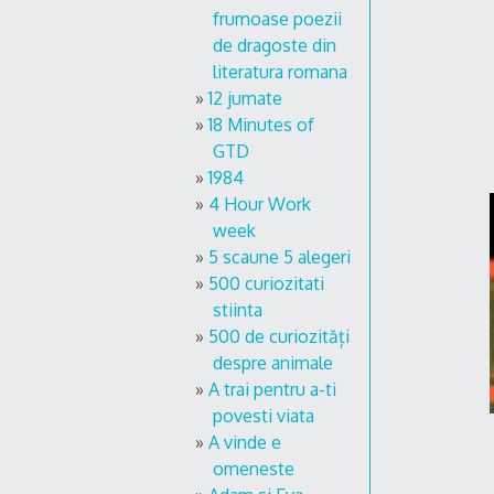
frumoase poezii
de dragoste din
literatura romana
12 jumate
18 Minutes of
GTD
1984
4 Hour Work
week
5 scaune 5 alegeri
500 curiozitati
stiinta
500 de curiozități
despre animale
A trai pentru a-ti
povesti viata
A vinde e
omeneste