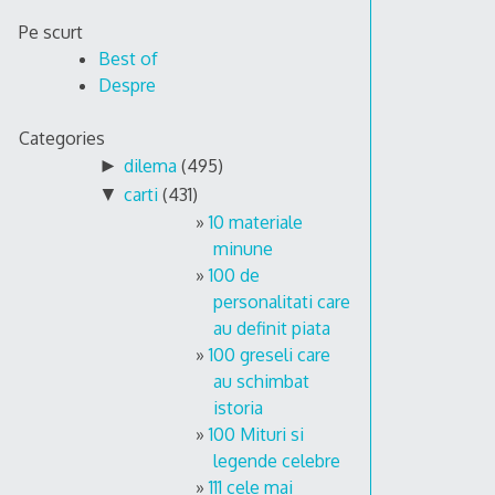
Skip
Pe scurt
to
Best of
content
Despre
Categories
►
dilema
(495)
▼
carti
(431)
10 materiale
minune
100 de
personalitati care
au definit piata
100 greseli care
au schimbat
istoria
100 Mituri si
legende celebre
111 cele mai