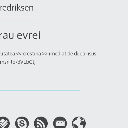
redriksen
rau evrei
alitatea << crestina >> imediat de dupa Iisus
/amzn.to/3VLbCtj