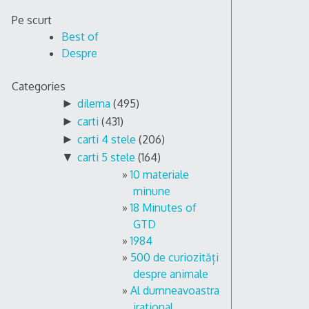
Skip
Pe scurt
to
Best of
content
Despre
Categories
►
dilema
(495)
►
carti
(431)
►
carti 4 stele
(206)
▼
carti 5 stele
(164)
10 materiale
minune
18 Minutes of
GTD
1984
500 de curiozități
despre animale
Al dumneavoastra
irational