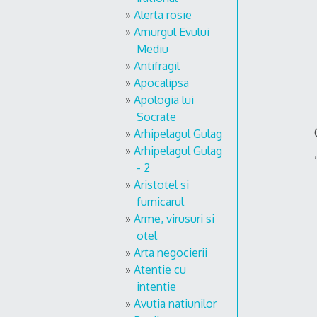
Alerta rosie
Amurgul Evului
Mediu
Antifragil
Apocalipsa
Apologia lui
Socrate
Arhipelagul Gulag
Arhipelagul Gulag
- 2
Aristotel si
furnicarul
Arme, virusuri si
otel
Arta negocierii
Atentie cu
intentie
Avutia natiunilor