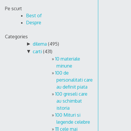
Skip
Pe scurt
to
Best of
content
Despre
Categories
►
dilema
(495)
▼
carti
(431)
10 materiale
minune
100 de
personalitati care
au definit piata
100 greseli care
au schimbat
istoria
100 Mituri si
legende celebre
111 cele mai