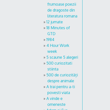
frumoase poezii
de dragoste din
literatura romana
12 jumate
18 Minutes of
GTD
1984
4 Hour Work
week
5 scaune 5 alegeri
500 curiozitati
stiinta
500 de curiozități
despre animale
A trai pentru a-ti
povesti viata
A vinde e
omeneste