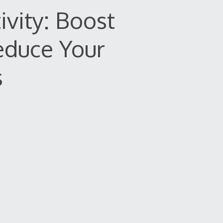
vity: Boost
educe Your
s