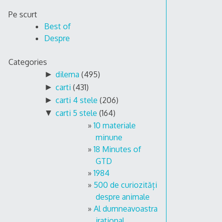
Skip
Pe scurt
to
Best of
content
Despre
Categories
►
dilema
(495)
►
carti
(431)
►
carti 4 stele
(206)
▼
carti 5 stele
(164)
10 materiale
minune
18 Minutes of
GTD
1984
500 de curiozități
despre animale
Al dumneavoastra
irational