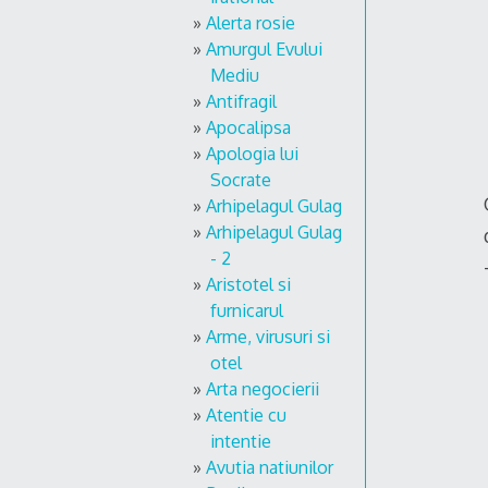
Alerta rosie
Amurgul Evului
Mediu
Antifragil
Apocalipsa
Apologia lui
Socrate
Arhipelagul Gulag
Arhipelagul Gulag
- 2
Aristotel si
furnicarul
Arme, virusuri si
otel
Arta negocierii
Atentie cu
intentie
Avutia natiunilor