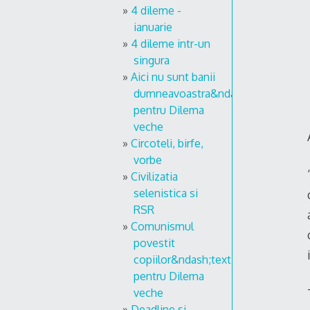
4 dileme -
ianuarie
4 dileme intr-un
singura
Aici nu sunt banii
dumneavoastra&ndash;text
pentru Dilema
veche
Circoteli, birfe,
vorbe
Civilizatia
selenistica si
RSR
Comunismul
povestit
copiilor&ndash;text
pentru Dilema
veche
Deadline si