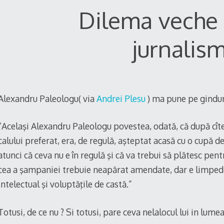
Dilema veche 
jurnalism
Alexandru Paleologu( via
Andrei Plesu
) ma pune pe gindur
“Acelaşi Alexandru Paleologu povestea, odată, că după cît
calului preferat, era, de regulă, aşteptat acasă cu o cupă
atunci că ceva nu e în regulă şi că va trebui să plătesc pent
cea a şampaniei trebuie neapărat amendate, dar e limpede 
intelectual şi voluptăţile de castă.”
Totusi, de ce nu ? Si totusi, pare ceva nelalocul lui in lume