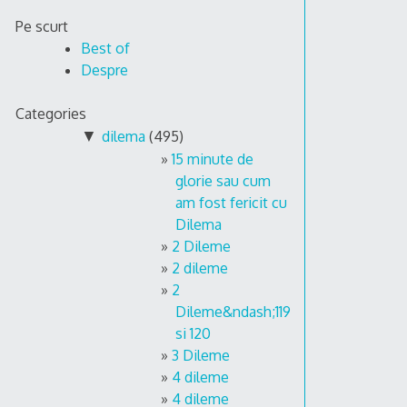
Skip
Pe scurt
to
Best of
content
Despre
Categories
▼
dilema
(495)
15 minute de
glorie sau cum
am fost fericit cu
Dilema
2 Dileme
2 dileme
2
Dileme&ndash;119
si 120
3 Dileme
4 dileme
4 dileme