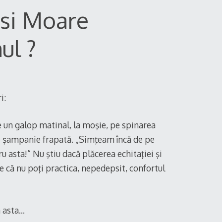
si Moare
ul ?
i:
e un galop matinal, la moşie, pe spinarea
 de şampanie frapată. „Simţeam încă de pe
ru asta!“ Nu ştiu dacă plăcerea echitaţiei şi
că nu poţi practica, nepedepsit, confortul
a asta…