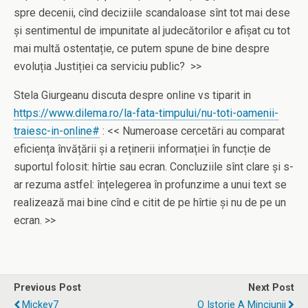
spre decenii, cînd deciziile scandaloase sînt tot mai dese
și sentimentul de impunitate al judecătorilor e afișat cu tot
mai multă ostentație, ce putem spune de bine despre
evoluția Justiției ca serviciu public? >>
Stela Giurgeanu discuta despre online vs tiparit in
https://www.dilema.ro/la-fata-timpului/nu-toti-oamenii-
traiesc-in-online#
: << Numeroase cercetări au comparat
eficiența învățării și a reținerii informației în funcție de
suportul folosit: hîrtie sau ecran. Concluziile sînt clare și s-
ar rezuma astfel: înțelegerea în profunzime a unui text se
realizează mai bine cînd e citit de pe hîrtie și nu de pe un
ecran. >>
Previous Post
Next Post
Mickey7
O Istorie A Minciunii