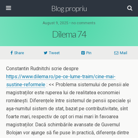
Blog propriu
August 9, 2025 • no comments
Dilema 74
Share
Tweet
Pin
Mail
Constantin Rudnitchi scrie despre
https://www.dilema.ro/pe-ce-lume-traim/cine-mai-
sustine-reformele
: << Problema sistemului de pensii ale
magistraților este ruperea lui de realitatea economiei
românești. Diferențele între sistemul de pensii speciale și
așa-numitul sistem de stat, bazat pe contributivitate, sînt
foarte mari, respectiv de opt ori mai mari în favoarea
magistraților. Dacă schimbările avansate de Guvernul
Bolojan vor ajunge să fie puse în practică, diferența dintre