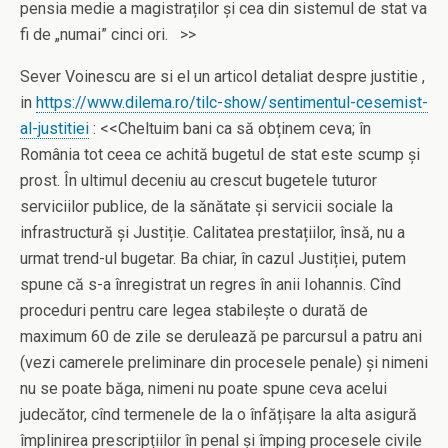
pensia medie a magistraților și cea din sistemul de stat va
fi de „numai” cinci ori. >>
Sever Voinescu are si el un articol detaliat despre justitie ,
in
https://www.dilema.ro/tilc-show/sentimentul-cesemist-
al-justitiei
: <<Cheltuim bani ca să obținem ceva; în
România tot ceea ce achită bugetul de stat este scump și
prost. În ultimul deceniu au crescut bugetele tuturor
serviciilor publice, de la sănătate și servicii sociale la
infrastructură și Justiție. Calitatea prestațiilor, însă, nu a
urmat trend-ul bugetar. Ba chiar, în cazul Justiției, putem
spune că s-a înregistrat un regres în anii Iohannis. Cînd
proceduri pentru care legea stabilește o durată de
maximum 60 de zile se derulează pe parcursul a patru ani
(vezi camerele preliminare din procesele penale) și nimeni
nu se poate băga, nimeni nu poate spune ceva acelui
judecător, cînd termenele de la o înfățișare la alta asigură
împlinirea prescripțiilor în penal și împing procesele civile