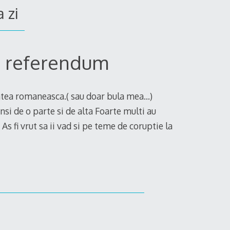
 zi
a referendum
atea romaneasca.( sau doar bula mea…)
insi de o parte si de alta Foarte multi au
s fi vrut sa ii vad si pe teme de coruptie la