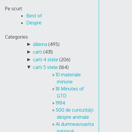
Skip
Pe scurt
to
Best of
content
Despre
Categories
►
dilema
(495)
►
carti
(431)
►
carti 4 stele
(206)
▼
carti 5 stele
(164)
10 materiale
minune
18 Minutes of
GTD
1984
500 de curiozități
despre animale
Al dumneavoastra
irational