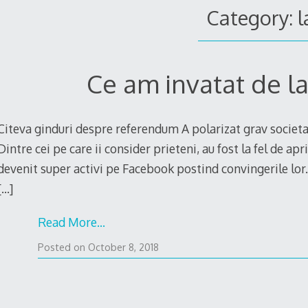
Category: la
Ce am invatat de l
Citeva ginduri despre referendum A polarizat grav societ
Dintre cei pe care ii consider prieteni, au fost la fel de apr
devenit super activi pe Facebook postind convingerile lor. A
[…]
Read More…
October
Posted on
October 8, 2018
7,
2018