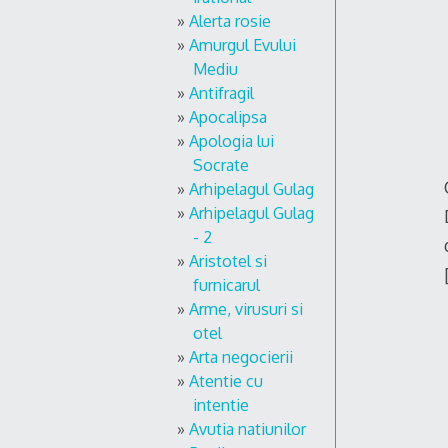
Alerta rosie
Amurgul Evului
Mediu
Antifragil
Apocalipsa
Apologia lui
Socrate
Arhipelagul Gulag
Arhipelagul Gulag
- 2
Aristotel si
furnicarul
Arme, virusuri si
otel
Arta negocierii
Atentie cu
intentie
Avutia natiunilor