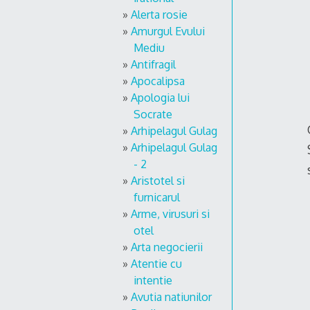
Alerta rosie
Amurgul Evului
Mediu
Antifragil
Apocalipsa
Apologia lui
Socrate
Arhipelagul Gulag
Arhipelagul Gulag
- 2
Aristotel si
furnicarul
Arme, virusuri si
otel
Arta negocierii
Atentie cu
intentie
Avutia natiunilor