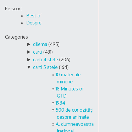
Skip
Pe scurt
to
Best of
content
Despre
Categories
►
dilema
(495)
►
carti
(431)
►
carti 4 stele
(206)
▼
carti 5 stele
(164)
10 materiale
minune
18 Minutes of
GTD
1984
500 de curiozități
despre animale
Al dumneavoastra
irational