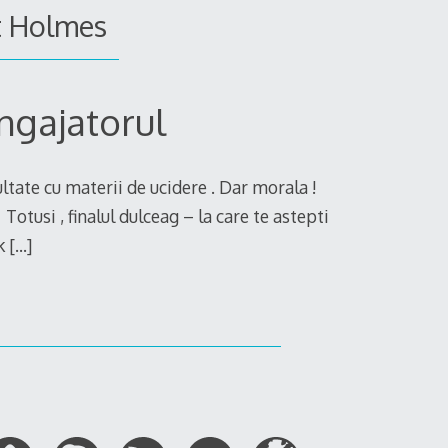
t Holmes
angajatorul
tate cu materii de ucidere . Dar morala !
 Totusi , finalul dulceag – la care te astepti
ck
[…]