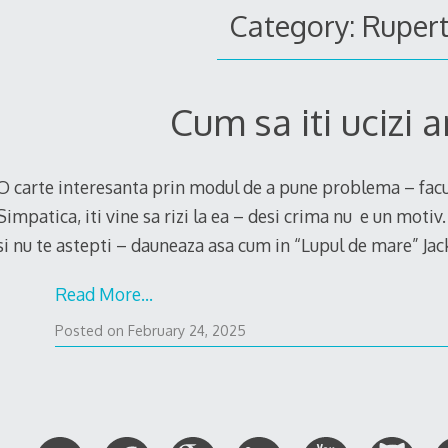
Category: Ruper
Cum sa iti ucizi 
O carte interesanta prin modul de a pune problema – facul
Simpatica, iti vine sa rizi la ea – desi crima nu e un motiv.
si nu te astepti – dauneaza asa cum in “Lupul de mare” Ja
Read More…
February
Posted on
February 24, 2025
8,
2025