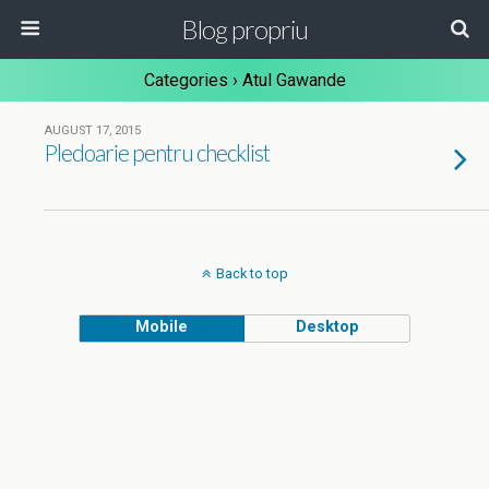
Blog propriu
Categories ›
Atul Gawande
AUGUST 17, 2015
Pledoarie pentru checklist
Back to top
Mobile
Desktop