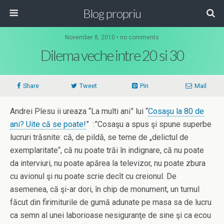
Blog propriu
November 8, 2010 • no comments
Dilema veche intre 20 si 30
Share
Tweet
Pin
Mail
Andrei Plesu ii ureaza “La multi ani” lui “
Cosașu la 80 de
ani? Uite că se poate!
” :”Cosaşu a spus şi spune superbe
lucruri trăsnite: că, de pildă, se teme de „delictul de
exemplaritate“, că nu poate trăi în indignare, că nu poate
da interviuri, nu poate apărea la televizor, nu poate zbura
cu avionul şi nu poate scrie decît cu creionul. De
asemenea, că şi-ar dori, în chip de monument, un tumul
făcut din firimiturile de gumă adunate pe masa sa de lucru
ca semn al unei laborioase nesiguranţe de sine şi ca ecou