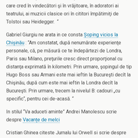
care cred în vindecători şi în vrăjitoare, în adoratori ai
teatrului, ai muzicii clasice ori în cititori împătimiţi de
Tolstoi sau Heidegger. “
Gabriel Giurgiu ne arata in ce consta
Șoping vicios la
Chișinău
: “Am constatat, după nenumărate experienţe
personale, că, pe măsură ce te îndepărtezi de Londra,
Paris sau Milano, preţurile cresc direct proporţional cu
distanţa exprimată în kilometri. Prin urmare, şopingul de tip
Hugo Boss sau Armani este mai ieftin la Bucureşti decît la
Chişinău, după cum este mai ieftin la Londra decît la
Bucureşti. Prin urmare, trecem la nivelul B: cadouri „cu
specific“, pentru cei de-acasă. “
In stilul “Va aduceti aminte” Andrei Manolescu scrie
despre
Vacanțe de melci
Cristian Ghinea citeste Jurnalu lui Orwell si scrie despre