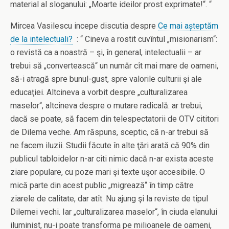
material al sloganului: „Moarte ideilor prost exprimate!“. “
Mircea Vasilescu incepe discutia despre
Ce mai așteptăm
de la intelectuali?
: “ Cineva a rostit cuvîntul „misionarism“:
o revistă ca a noastră – şi, în general, intelectualii – ar
trebui să „convertească“ un număr cît mai mare de oameni,
să-i atragă spre bunul-gust, spre valorile culturii şi ale
educaţiei. Altcineva a vorbit despre „culturalizarea
maselor“, altcineva despre o mutare radicală: ar trebui,
dacă se poate, să facem din telespectatorii de OTV cititori
de Dilema veche. Am răspuns, sceptic, că n-ar trebui să
ne facem iluzii. Studii făcute în alte ţări arată că 90% din
publicul tabloidelor n-ar citi nimic dacă n-ar exista aceste
ziare populare, cu poze mari şi texte uşor accesibile. O
mică parte din acest public „migrează“ în timp către
ziarele de calitate, dar atît. Nu ajung şi la reviste de tipul
Dilemei vechi. Iar „culturalizarea maselor“, în ciuda elanului
iluminist, nu-i poate transforma pe milioanele de oameni,