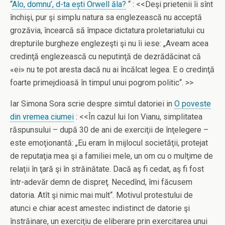
“
Alo, domnu’, d-ta ești Orwell ăla?
“ : <<Deşi prietenii îi sînt
închişi, pur şi simplu natura sa englezească nu acceptă
grozăvia, încearcă să împace dictatura proletariatului cu
drepturile burgheze englezeşti şi nu îi iese: „Aveam acea
credinţă englezească cu neputinţă de dezrădăcinat că
«ei» nu te pot aresta dacă nu ai încălcat legea. E o credinţă
foarte primejdioasă în timpul unui pogrom politic“. >>
Iar Simona Sora scrie despre simtul datoriei in
O poveste
din vremea ciumei
: <<În cazul lui Ion Vianu, simplitatea
răspunsului – după 30 de ani de exerciţii de înţelegere –
este emoţionantă: „Eu eram în mijlocul societăţii, protejat
de reputaţia mea şi a familiei mele, un om cu o mulţime de
relaţii în ţară şi în străinătate. Dacă aş fi cedat, aş fi fost
într-adevăr demn de dispreţ. Necedînd, îmi făcusem
datoria. Atît şi nimic mai mult“. Motivul protestului de
atunci e chiar acest amestec indistinct de datorie şi
înstrăinare, un exerciţiu de eliberare prin exercitarea unui