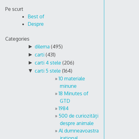
Skip
Pe scurt
to
Best of
content
Despre
Categories
►
dilema
(495)
►
carti
(431)
►
carti 4 stele
(206)
▼
carti 5 stele
(164)
10 materiale
minune
18 Minutes of
GTD
1984
500 de curiozități
despre animale
Al dumneavoastra
irational