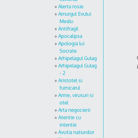
Alerta rosie
Amurgul Evului
Mediu
Antifragil
Apocalipsa
Apologia lui
Socrate
Arhipelagul Gulag
Arhipelagul Gulag
- 2
Aristotel si
furnicarul
Arme, virusuri si
otel
Arta negocierii
Atentie cu
intentie
Avutia natiunilor