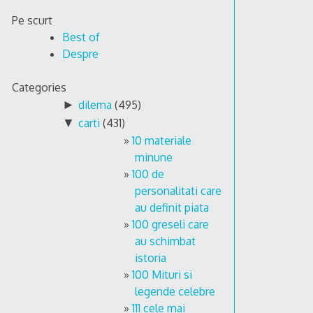
Skip
Pe scurt
to
Best of
content
Despre
Categories
►
dilema
(495)
▼
carti
(431)
10 materiale
minune
100 de
personalitati care
au definit piata
100 greseli care
au schimbat
istoria
100 Mituri si
legende celebre
111 cele mai