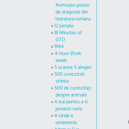
frumoase poezii
de dragoste din
literatura romana
12 jumate
18 Minutes of
GTD
1984
4 Hour Work
week
5 scaune 5 alegeri
500 curiozitati
stiinta
500 de curiozități
despre animale
A trai pentru a-ti
povesti viata
A vinde e
omeneste