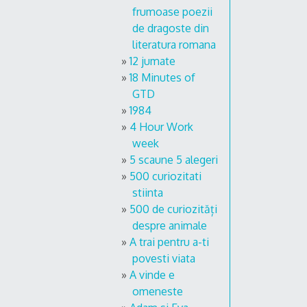
frumoase poezii
de dragoste din
literatura romana
12 jumate
18 Minutes of
GTD
1984
4 Hour Work
week
5 scaune 5 alegeri
500 curiozitati
stiinta
500 de curiozități
despre animale
A trai pentru a-ti
povesti viata
A vinde e
omeneste