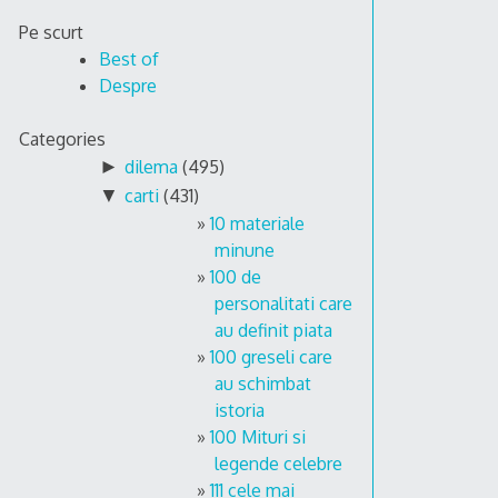
Skip
Pe scurt
to
Best of
content
Despre
Categories
►
dilema
(495)
▼
carti
(431)
10 materiale
minune
100 de
personalitati care
au definit piata
100 greseli care
au schimbat
istoria
100 Mituri si
legende celebre
111 cele mai