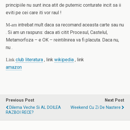
principiile nu sunt inca atit de puternic conturate incit sa ii
eviti pe cei care iti vor raul !
intrebat mult daca sa recomand aceasta carte sau nu
M-am
. Si am un raspuns: daca ati citit Procesul, Castelul,
Metamorfoza – e OK – reintilnirea va fi placuta. Daca nu,
nu .
club literatura
, link
wikipedia
, link
Link
amazon
Previous Post
Next Post
Dilema Veche Si AL DOILEA
Weekend Cu Zi De Nastere
RAZBOI RECE?