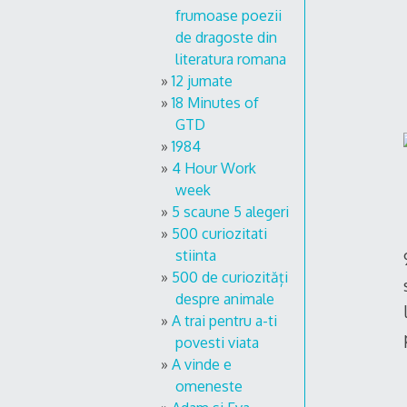
frumoase poezii
de dragoste din
literatura romana
12 jumate
18 Minutes of
GTD
1984
4 Hour Work
week
5 scaune 5 alegeri
500 curiozitati
stiinta
500 de curiozități
despre animale
A trai pentru a-ti
povesti viata
A vinde e
omeneste