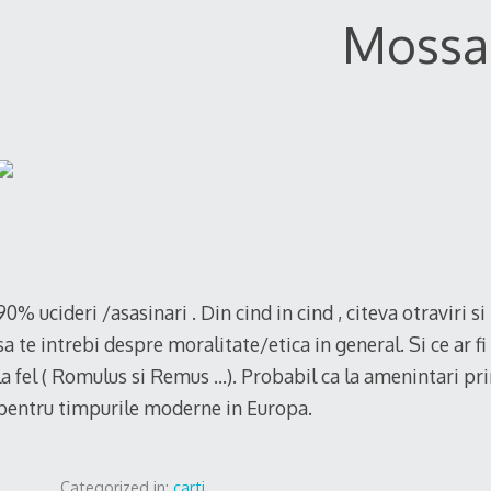
Mossa
90% ucideri /asasinari . Din cind in cind , citeva otraviri si 
sa te intrebi despre moralitate/etica in general. Si ce ar f
la fel ( Romulus si Remus …). Probabil ca la amenintari p
pentru timpurile moderne in Europa.
Categorized in:
carti