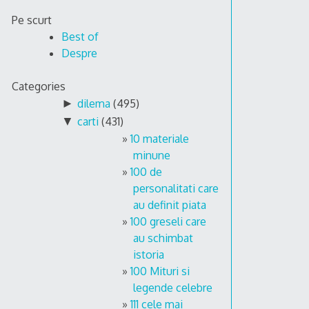
Skip
Pe scurt
to
Best of
content
Despre
Categories
►
dilema
(495)
▼
carti
(431)
10 materiale
minune
100 de
personalitati care
au definit piata
100 greseli care
au schimbat
istoria
100 Mituri si
legende celebre
111 cele mai