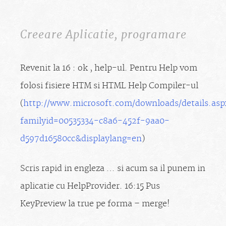
Creeare Aplicatie
,
programare
Revenit la 16 : ok , help-ul. Pentru Help vom
folosi fisiere HTM si HTML Help Compiler-ul
(
http://www.microsoft.com/downloads/details.asp
familyid=00535334-c8a6-452f-9aa0-
d597d16580cc&displaylang=en
)
Scris rapid in engleza … si acum sa il punem in
aplicatie cu HelpProvider. 16:15 Pus
KeyPreview la true pe forma – merge!