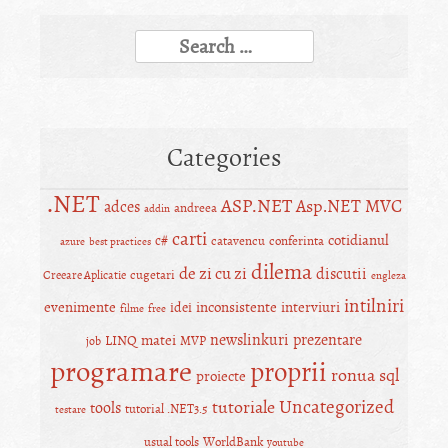
Search
for:
Categories
.NET
ASP.NET
Asp.NET MVC
adces
andreea
addin
carti
c#
cotidianul
catavencu
conferinta
azure
best practices
dilema
de zi cu zi
discutii
cugetari
Creeare Aplicatie
engleza
intilniri
evenimente
inconsistente
interviuri
idei
filme
free
newslinkuri
prezentare
matei
LINQ
MVP
job
programare
proprii
ronua
sql
proiecte
Uncategorized
tutoriale
tools
tutorial .NET3.5
testare
usual tools
WorldBank
youtube