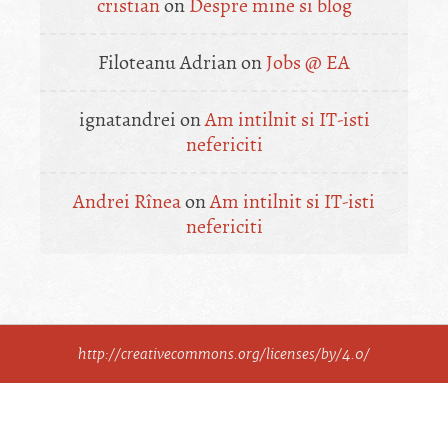
cristian
on
Despre mine si blog
Filoteanu Adrian
on
Jobs @ EA
ignatandrei
on
Am intilnit si IT-isti
nefericiti
Andrei Rînea
on
Am intilnit si IT-isti
nefericiti
http://creativecommons.org/licenses/by/4.0/