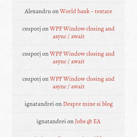
Alexandru
on
World bank – testare
csuporj
on
WPF Window closing and
async / await
csuporj
on
WPF Window closing and
async / await
csuporj
on
WPF Window closing and
async / await
ignatandrei
on
Despre mine si blog
ignatandrei
on
Jobs @ EA