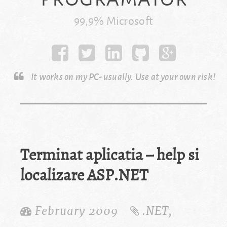
99,9% Microsoft
It works on my PC- usually. Use at your own risk!
Terminat aplicatia – help si
localizare ASP.NET
February 2009
.NET
,