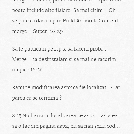
merge! La naiba, probabil fiindca e Express nu
poate include alte fisiere. Sa mai citim …Oh –
se pare ca daca ii pun Build Action la Content
merge… Super! 16:29
Sa le publicam pe ftp si sa facem proba .
Merge – sa dezinstalam si sa mai ne racorim
un pic : 16:36
Ramine modificarea aspx ca fie localizat. S-ar
parea ca se termina ?
8:15 No hai si cu localizarea pe aspx… as vrea
sa o fac din pagina aspx, nu sa mai scriu cod…