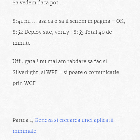
Sa vedem daca pot …
8:41 nu … asa ca o sa il scriem in pagina – OK,
8:52 Deploy site, verify : 8:55 Total 40 de
minute
Uff , gata ! nu mai am rabdare sa fac si
Silverlight, si WPF – si poate o comunicatie
prin WCF
Partea 1,
Geneza si creearea unei aplicatii
minimale