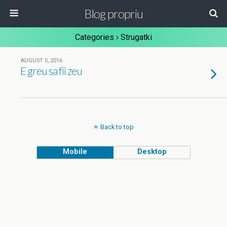
Blog propriu
Categories ›
Strugatki
AUGUST 5, 2016
E greu sa fii zeu
Back to top
Mobile
Desktop