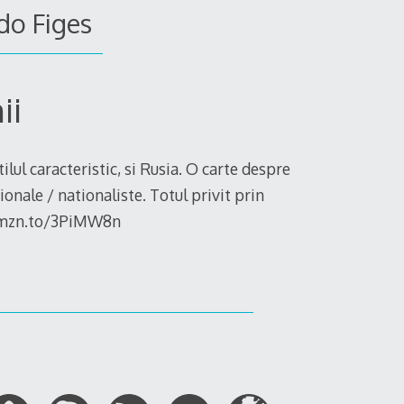
do Figes
ii
ilul caracteristic, si Rusia. O carte despre
tionale / nationaliste. Totul privit prin
://amzn.to/3PiMW8n