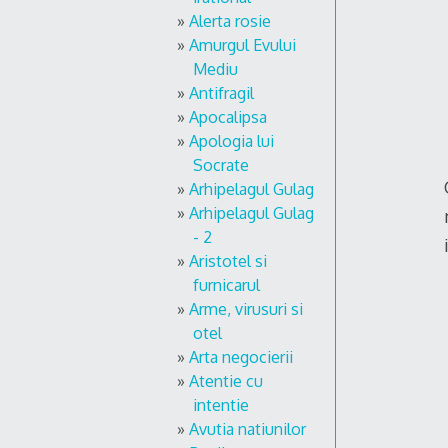
Alerta rosie
Amurgul Evului
Mediu
Antifragil
Apocalipsa
Apologia lui
Socrate
Arhipelagul Gulag
Arhipelagul Gulag
- 2
Aristotel si
furnicarul
Arme, virusuri si
otel
Arta negocierii
Atentie cu
intentie
Avutia natiunilor