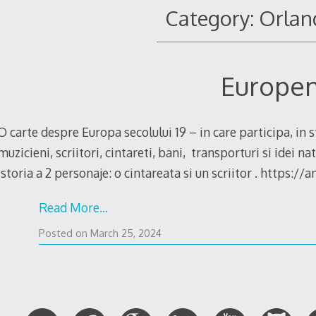
Category: Orlan
Europen
O carte despre Europa secolului 19 – in care participa, in st
muzicieni, scriitori, cintareti, bani, transporturi si idei na
istoria a 2 personaje: o cintareata si un scriitor . https
Read More…
March
Posted on
March 25, 2024
9,
2024