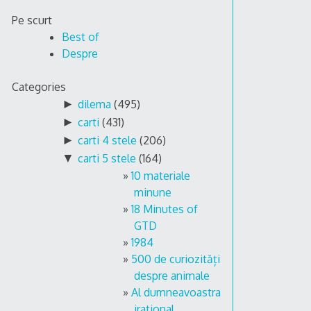
Skip
Pe scurt
to
Best of
content
Despre
Categories
►
dilema
(495)
►
carti
(431)
►
carti 4 stele
(206)
▼
carti 5 stele
(164)
10 materiale
minune
18 Minutes of
GTD
1984
500 de curiozități
despre animale
Al dumneavoastra
irational