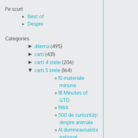
Skip
Pe scurt
to
Best of
content
Despre
Categories
►
dilema
(495)
►
carti
(431)
►
carti 4 stele
(206)
▼
carti 5 stele
(164)
10 materiale
minune
18 Minutes of
GTD
1984
500 de curiozități
despre animale
Al dumneavoastra
irational