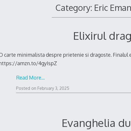
Category: Eric Eman
Elixirul dra
O carte minimalista despre prietenie si dragoste. Finalul e
https://amzn.to/4gyIspZ
Read More…
January
Posted on
February 3, 2025
1,
2025
Evanghelia du