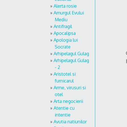
Alerta rosie
Amurgul Evului
Mediu
Antifragil
Apocalipsa
Apologia lui
Socrate
Arhipelagul Gulag
Arhipelagul Gulag
- 2
Aristotel si
furnicarul
Arme, virusuri si
otel
Arta negocierii
Atentie cu
intentie
Avutia natiunilor