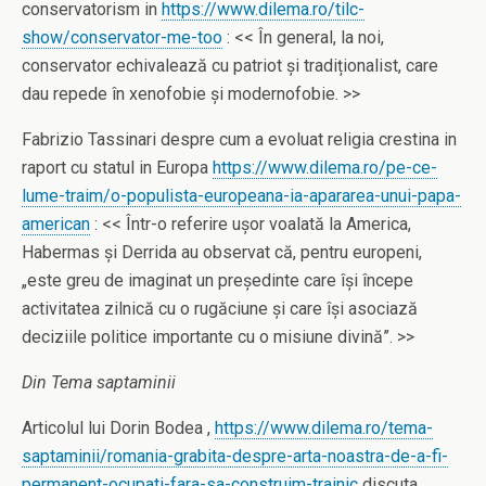
conservatorism in
https://www.dilema.ro/tilc-
show/conservator-me-too
: << În general, la noi,
conservator echivalează cu patriot și tradiționalist, care
dau repede în xenofobie și modernofobie. >>
Fabrizio Tassinari despre cum a evoluat religia crestina in
raport cu statul in Europa
https://www.dilema.ro/pe-ce-
lume-traim/o-populista-europeana-ia-apararea-unui-papa-
american
: << Într-o referire ușor voalată la America,
Habermas și Derrida au observat că, pentru europeni,
„este greu de imaginat un președinte care își începe
activitatea zilnică cu o rugăciune și care își asociază
deciziile politice importante cu o misiune divină”. >>
Din Tema saptaminii
Articolul lui Dorin Bodea ,
https://www.dilema.ro/tema-
saptaminii/romania-grabita-despre-arta-noastra-de-a-fi-
permanent-ocupati-fara-sa-construim-trainic
discuta