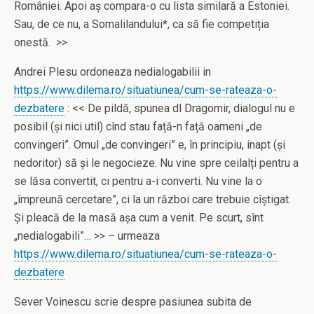
României. Apoi aș compara-o cu lista similară a Estoniei.
Sau, de ce nu, a Somalilandului*, ca să fie competiția
onestă. >>
Andrei Plesu ordoneaza nedialogabilii in
https://www.dilema.ro/situatiunea/cum-se-rateaza-o-
dezbatere
: << De pildă, spunea dl Dragomir, dialogul nu e
posibil (și nici util) cînd stau față-n față oameni „de
convingeri”. Omul „de convingeri” e, în principiu, inapt (și
nedoritor) să și le negocieze. Nu vine spre ceilalți pentru a
se lăsa convertit, ci pentru a-i converti. Nu vine la o
„împreună cercetare”, ci la un război care trebuie cîștigat.
Și pleacă de la masă așa cum a venit. Pe scurt, sînt
„nedialogabili”… >> – urmeaza
https://www.dilema.ro/situatiunea/cum-se-rateaza-o-
dezbatere
Sever Voinescu scrie despre pasiunea subita de