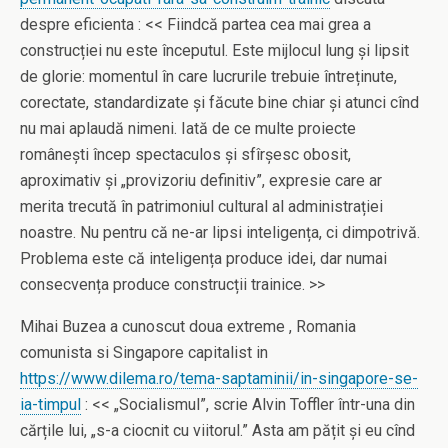
despre eficienta : << Fiindcă partea cea mai grea a
construcției nu este începutul. Este mijlocul lung și lipsit
de glorie: momentul în care lucrurile trebuie întreținute,
corectate, standardizate și făcute bine chiar și atunci cînd
nu mai aplaudă nimeni. Iată de ce multe proiecte
românești încep spectaculos și sfîrșesc obosit,
aproximativ și „provizoriu definitiv”, expresie care ar
merita trecută în patrimoniul cultural al administrației
noastre. Nu pentru că ne-ar lipsi inteligența, ci dimpotrivă.
Problema este că inteligența produce idei, dar numai
consecvența produce construcții trainice. >>
Mihai Buzea a cunoscut doua extreme , Romania
comunista si Singapore capitalist in
https://www.dilema.ro/tema-saptaminii/in-singapore-se-
ia-timpul
: << „Socialismul”, scrie Alvin Toffler într-una din
cărțile lui, „s-a ciocnit cu viitorul.” Asta am pățit și eu cînd