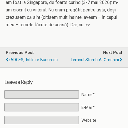
am fost la Singapore, de foarte curînd (3-7 mai 2026): m-
am ciocnit cu viitorul. Nu eram pregătit pentru asta, deși
crezusem că sînt (citisem mult înainte, aveam – în capul
meu – temele făcute de acasă). Dar, nu. >>
Previous Post
Next Post
{ADCES] Intilnire Bucuresti
Lemnul Strimb Al Omenirii
Leave a Reply
Name*
E-Mail*
Website