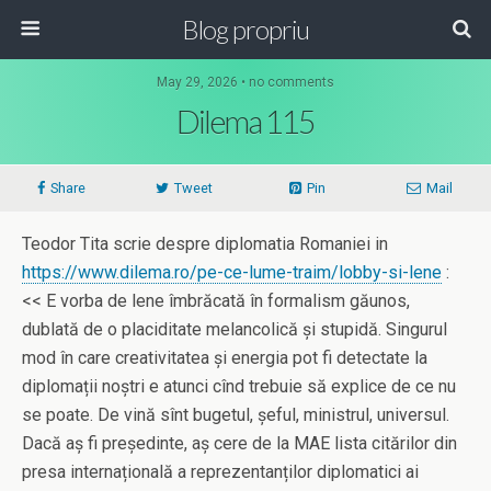
Blog propriu
May 29, 2026 • no comments
Dilema 115
Share
Tweet
Pin
Mail
Teodor Tita scrie despre diplomatia Romaniei in
https://www.dilema.ro/pe-ce-lume-traim/lobby-si-lene
:
<< E vorba de lene îmbrăcată în formalism găunos,
dublată de o placiditate melancolică și stupidă. Singurul
mod în care creativitatea și energia pot fi detectate la
diplomații noștri e atunci cînd trebuie să explice de ce nu
se poate. De vină sînt bugetul, șeful, ministrul, universul.
Dacă aș fi președinte, aș cere de la MAE lista citărilor din
presa internațională a reprezentanților diplomatici ai