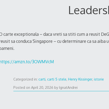
Leaders
O carte exceptionala – daca vreti sa stiti cum a reusit DeGaul
reusit sa conduca Singapore – cu determinare ca sa aiba
oameni.
https://amzn.to/3OWMVcM
Categorized in:
carti
,
carti 5 stele
,
Henry Kissinger
,
istorie
February
Posted on
April 20, 2026
by
IgnatAndrei
22,
2026