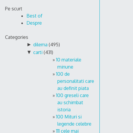
Skip
Pe scurt
to
Best of
content
Despre
Categories
►
dilema
(495)
▼
carti
(431)
10 materiale
minune
100 de
personalitati care
au definit piata
100 greseli care
au schimbat
istoria
100 Mituri si
legende celebre
111 cele mai