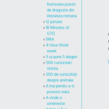
frumoase poezii
de dragoste din
literatura romana
12 jumate
18 Minutes of
GTD
1984
4 Hour Work
week
5 scaune 5 alegeri
500 curiozitati
stiinta
500 de curiozități
despre animale
A trai pentru a-ti
povesti viata
A vinde e
omeneste