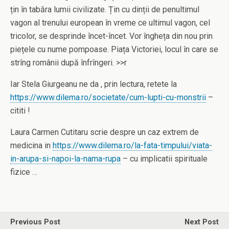
țin în tabăra lumii civilizate. Țin cu dinții de penultimul
vagon al trenului european în vreme ce ultimul vagon, cel
tricolor, se desprinde încet-încet. Vor îngheța din nou prin
piețele cu nume pompoase. Piața Victoriei, locul în care se
strîng românii după înfrîngeri. >>r
Iar Stela Giurgeanu ne da , prin lectura, retete la
https://www.dilema.ro/societate/cum-lupti-cu-monstrii
–
cititi !
Laura Carmen Cutitaru scrie despre un caz extrem de
medicina in
https://www.dilema.ro/la-fata-timpului/viata-
in-arupa-si-napoi-la-nama-rupa
– cu implicatii spirituale
fizice …
Previous Post
Next Post