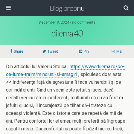
Blog propriu
December 8, 2024 • no comments
dilema 40
Share
Tweet
Pin
Mail
Din articolul lui Valeriu Stoica ,
https://www.dilema.ro/pe-
ce-lume-traim/minciuni-si-amagiri
, spicuiesc doar asta:
<< Indiferența față de agresiune îi face vulnerabili și pe
cei indiferenți. Cînd un vecin este jefuit și ucis, dacă
ceilalți vecini rămîn indiferenți, mulțumiți că nu au fost ei
jefuiți și uciși, îl încurajează pe tîlhar să-i trateze cu
aceeași violență. Este o istorie care se repetă de mii de
ani. Pentru confortul lor efemer, mulți preferă să îngroape
capul în nisip. Dar confortul nu poate fi păzit nici cu frică,