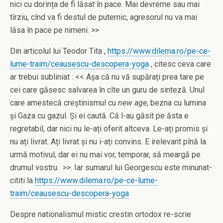
nici cu dorința de fi lăsat în pace. Mai devreme sau mai
tîrziu, cînd va fi destul de puternic, agresorul nu va mai
lăsa în pace pe nimeni. >>
Din articolul lui Teodor Tita ,
https://www.dilema.ro/pe-ce-
lume-traim/ceausescu-descopera-yoga
, citesc ceva care
ar trebui subliniat : << Așa că nu vă supărați prea tare pe
cei care găsesc salvarea în cîte un guru de sinteză. Unul
care amestecă creștinismul cu
new age
, bezna cu lumina
și Gaza cu gazul. Și ei caută. Că l-au găsit pe ăsta e
regretabil, dar nici nu le-ați oferit altceva. Le-ați promis și
nu ați livrat. Ați livrat și nu i-ați convins. E irelevant pînă la
urmă motivul, dar ei nu mai vor, temporar, să meargă pe
drumul vostru. >>. Iar sumarul lui Georgescu este minunat-
cititi la
https://www.dilema.ro/pe-ce-lume-
traim/ceausescu-descopera-yoga
Despre nationalismul mistic crestin ortodox re-scrie