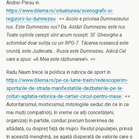
Andrei Plesu in
https://www.dilema.ro/situatiunea/scenografii-si-
regizorii-lui-dumnezeu
: <<
Acolo e privirea Dumnezeului
rus. Este Dumnezeu rus? Da. Astăzi Dumnezeu este rus.
Toate oștirile cerești sînt acum rusești. Sf. Gheorghe a
schimbat doar sulița cu un RPG-7. Tăcerea rusească este
cruntă, este Judecata… Rusia este Dumnezeu. Adică Cel
care a spus: «A Mea este răzbunarea!».
>>
Radu Naum trece la politica in rubrica de sport in
https://www.dilema.ro/pe-ce-lume-traim/redescoperim-
sporturile-de-strada-manifestatiile-dezbaterile-pe-la-
colturi-agitatia-retorica-de-cartier-circul-pentru-mase
: <<
Autoritarismul, misticismul, mitologiile seduc din ce în ce
mai mulți compatrioți, în vreme ce alți concetățeni,
organizați în partide, conduc precum boierimea de
altădată, cu dispreț față de mujici. Restul populației, prinsă
în această menghină, se agață disperată de valorile care o