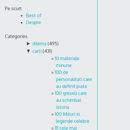
Skip
Pe scurt
to
Best of
content
Despre
Categories
►
dilema
(495)
▼
carti
(431)
10 materiale
minune
100 de
personalitati care
au definit piata
100 greseli care
au schimbat
istoria
100 Mituri si
legende celebre
111 cele mai