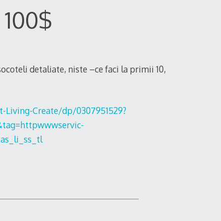
 100$
ocoteli detaliate, niste –ce faci la primii 10,
-Living-Create/dp/0307951529?
&tag=httpwwwservic-
s_li_ss_tl