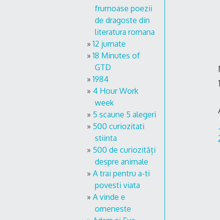
frumoase poezii
de dragoste din
literatura romana
12 jumate
18 Minutes of
GTD
1984
4 Hour Work
week
5 scaune 5 alegeri
500 curiozitati
stiinta
500 de curiozități
despre animale
A trai pentru a-ti
povesti viata
A vinde e
omeneste