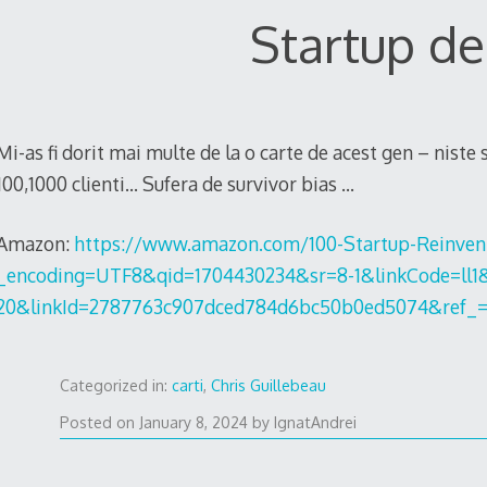
Startup de
Mi-as fi dorit mai multe de la o carte de acest gen – niste s
100,1000 clienti… Sufera de survivor bias …
Amazon:
https://www.amazon.com/100-Startup-Reinvent
_encoding=UTF8&qid=1704430234&sr=8-1&linkCode=ll1
20&linkId=2787763c907dced784d6bc50b0ed5074&ref_=a
Categorized in:
carti
,
Chris Guillebeau
January
Posted on
January 8, 2024
by
IgnatAndrei
5,
2024