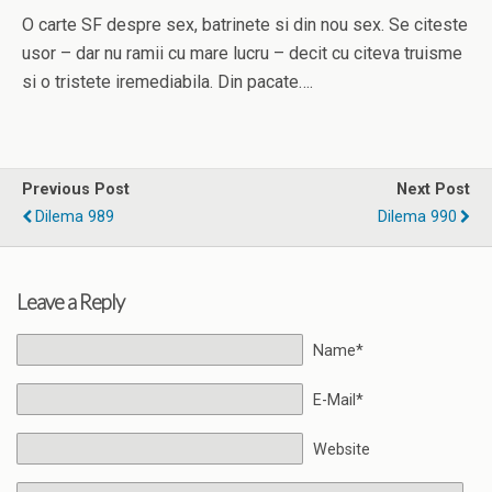
O carte SF despre sex, batrinete si din nou sex. Se citeste
usor – dar nu ramii cu mare lucru – decit cu citeva truisme
si o tristete iremediabila. Din pacate….
Previous Post
Next Post
Dilema 989
Dilema 990
Leave a Reply
Name*
E-Mail*
Website