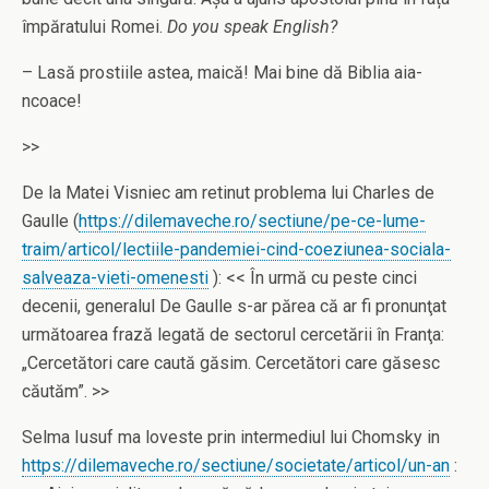
împăratului Romei.
Do you speak English?
– Lasă prostiile astea, maică! Mai bine dă Biblia aia-
ncoace!
>>
De la Matei Visniec am retinut problema lui Charles de
Gaulle (
https://dilemaveche.ro/sectiune/pe-ce-lume-
traim/articol/lectiile-pandemiei-cind-coeziunea-sociala-
salveaza-vieti-omenesti
): << În urmă cu peste cinci
decenii, generalul De Gaulle s-ar părea că ar fi pronunţat
următoarea frază legată de sectorul cercetării în Franţa:
„Cercetători care caută găsim. Cercetători care găsesc
căutăm”. >>
Selma Iusuf ma loveste prin intermediul lui Chomsky in
https://dilemaveche.ro/sectiune/societate/articol/un-an
: