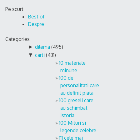
Skip
Pe scurt
to
Best of
content
Despre
Categories
►
dilema
(495)
▼
carti
(431)
10 materiale
minune
100 de
personalitati care
au definit piata
100 greseli care
au schimbat
istoria
100 Mituri si
legende celebre
111 cele mai