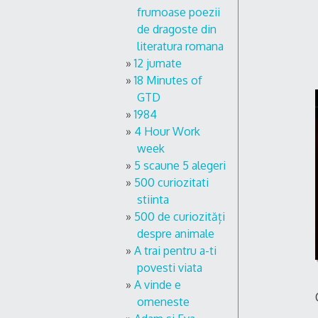
frumoase poezii
de dragoste din
literatura romana
12 jumate
18 Minutes of
GTD
1984
4 Hour Work
week
5 scaune 5 alegeri
500 curiozitati
stiinta
500 de curiozități
despre animale
A trai pentru a-ti
povesti viata
A vinde e
omeneste