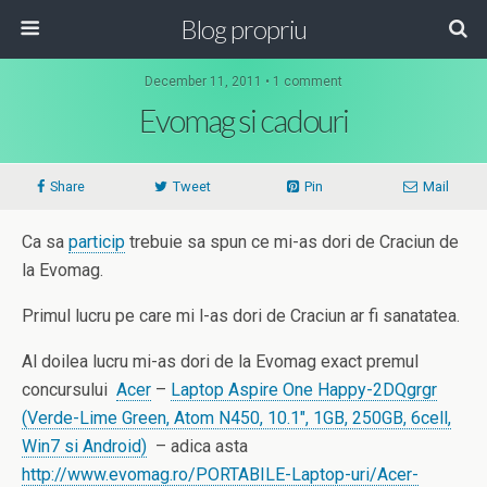
Blog propriu
December 11, 2011 • 1 comment
Evomag si cadouri
Share
Tweet
Pin
Mail
Ca sa
particip
trebuie sa spun ce mi-as dori de Craciun de
la Evomag.
Primul lucru pe care mi l-as dori de Craciun ar fi sanatatea.
Al doilea lucru mi-as dori de la Evomag exact premul
concursului
Acer
–
Laptop Aspire One Happy-2DQgrgr
(Verde-Lime Green, Atom N450, 10.1", 1GB, 250GB, 6cell,
Win7 si Android)
– adica asta
http://www.evomag.ro/PORTABILE-Laptop-uri/Acer-