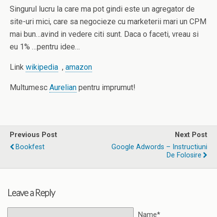
Singurul lucru la care ma pot gindi este un agregator de
site-uri mici, care sa negocieze cu marketerii mari un CPM
mai bun…avind in vedere citi sunt. Daca o faceti, vreau si
eu 1% …pentru idee…
Link
wikipedia
,
amazon
Multumesc
Aurelian
pentru imprumut!
Previous Post
Next Post
Bookfest
Google Adwords – Instructiuni
De Folosire
Leave a Reply
Name*