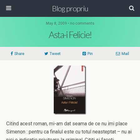
Blog propriu
May 8, 2009 • no comments
Asta-i Felicie!
Share
Tweet
Pin
Mail
Citind acest roman, mi-am dat seama de ce nu imi place
Simenon : pentru ca finalul este cu totul neasteptat – nu ai
nici o indicatie privitoare la criminal. Cititi si faceti