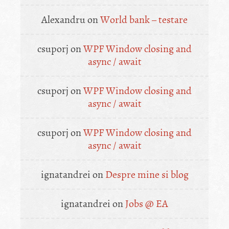
Alexandru
on
World bank – testare
csuporj
on
WPF Window closing and
async / await
csuporj
on
WPF Window closing and
async / await
csuporj
on
WPF Window closing and
async / await
ignatandrei
on
Despre mine si blog
ignatandrei
on
Jobs @ EA