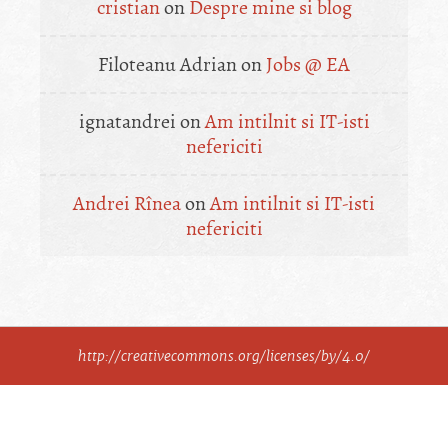
cristian
on
Despre mine si blog
Filoteanu Adrian
on
Jobs @ EA
ignatandrei
on
Am intilnit si IT-isti
nefericiti
Andrei Rînea
on
Am intilnit si IT-isti
nefericiti
http://creativecommons.org/licenses/by/4.0/