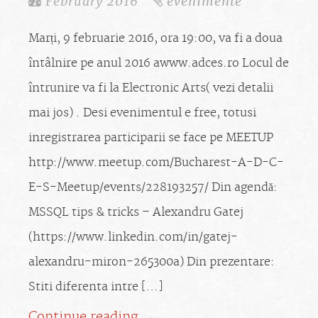
February 2016
evenimente
Marți, 9 februarie 2016, ora 19:00, va fi a doua
întâlnire pe anul 2016 awww.adces.ro Locul de
întrunire va fi la Electronic Arts( vezi detalii
mai jos) . Desi evenimentul e free, totusi
inregistrarea participarii se face pe MEETUP
http://www.meetup.com/Bucharest-A-D-C-
E-S-Meetup/events/228193257/ Din agendă:
MSSQL tips & tricks – Alexandru Gatej
(https://www.linkedin.com/in/gatej-
alexandru-miron-265300a) Din prezentare:
Stiti diferenta intre […]
Continue reading →