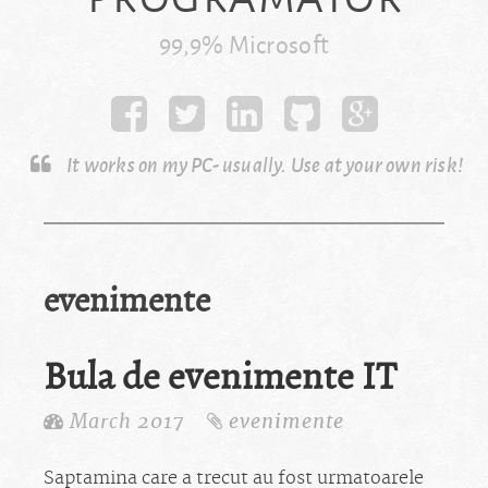
99,9% Microsoft
It works on my PC- usually. Use at your own risk!
evenimente
Bula de evenimente IT
March 2017
evenimente
Saptamina care a trecut au fost urmatoarele