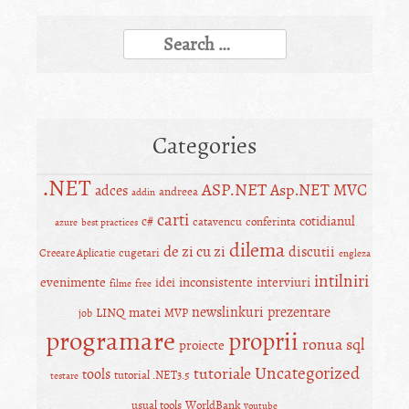
Search
for:
Categories
.NET
ASP.NET
Asp.NET MVC
adces
andreea
addin
carti
c#
cotidianul
catavencu
conferinta
azure
best practices
dilema
de zi cu zi
discutii
cugetari
Creeare Aplicatie
engleza
intilniri
evenimente
inconsistente
interviuri
idei
filme
free
newslinkuri
prezentare
matei
LINQ
MVP
job
programare
proprii
ronua
sql
proiecte
Uncategorized
tutoriale
tools
tutorial .NET3.5
testare
usual tools
WorldBank
youtube