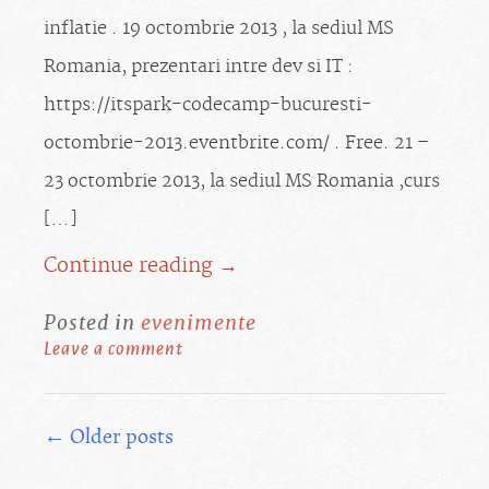
inflatie . 19 octombrie 2013 , la sediul MS
Romania, prezentari intre dev si IT :
https://itspark-codecamp-bucuresti-
octombrie-2013.eventbrite.com/ . Free. 21 –
23 octombrie 2013, la sediul MS Romania ,curs
[…]
Continue reading →
Posted in
evenimente
Leave a comment
Posts
←
Older posts
navigation