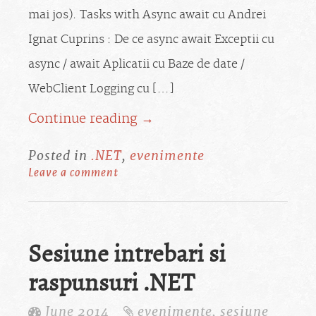
mai jos). Tasks with Async await cu Andrei
Ignat Cuprins : De ce async await Exceptii cu
async / await Aplicatii cu Baze de date /
WebClient Logging cu […]
Continue reading →
Posted in
.NET
,
evenimente
Leave a comment
Sesiune intrebari si
raspunsuri .NET
June 2014
evenimente
,
sesiune