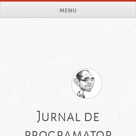
Skip
MENU
to
content
Jurnal de
programator