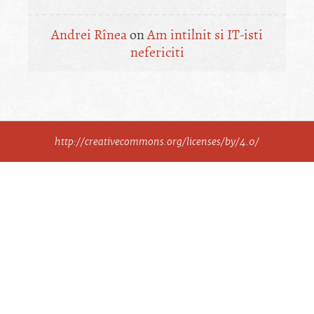
Andrei Rînea
on
Am intilnit si IT-isti
nefericiti
http://creativecommons.org/licenses/by/4.0/