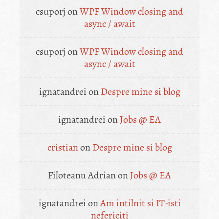
csuporj
on
WPF Window closing and
async / await
csuporj
on
WPF Window closing and
async / await
ignatandrei
on
Despre mine si blog
ignatandrei
on
Jobs @ EA
cristian
on
Despre mine si blog
Filoteanu Adrian
on
Jobs @ EA
ignatandrei
on
Am intilnit si IT-isti
nefericiti