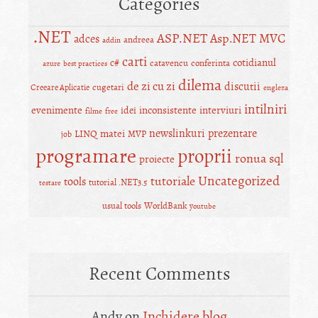
Categories
.NET
ASP.NET
Asp.NET MVC
adces
andreea
addin
carti
c#
cotidianul
catavencu
conferinta
azure
best practices
dilema
de zi cu zi
discutii
cugetari
Creeare Aplicatie
engleza
intilniri
evenimente
inconsistente
interviuri
idei
filme
free
newslinkuri
prezentare
matei
LINQ
MVP
job
programare
proprii
ronua
sql
proiecte
Uncategorized
tutoriale
tools
tutorial .NET3.5
testare
usual tools
WorldBank
youtube
Recent Comments
Andy
on
Inchidere blog