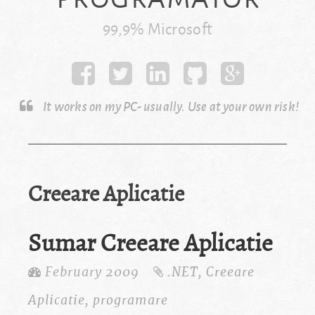
99,9% Microsoft
It works on my PC- usually. Use at your own risk!
Creeare Aplicatie
Sumar Creeare Aplicatie
February 2009
.NET
,
Creeare
Aplicatie
,
programare