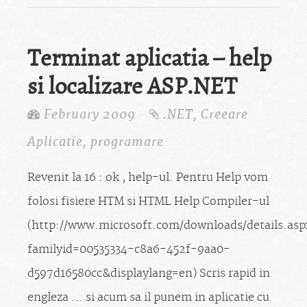
Terminat aplicatia – help
si localizare ASP.NET
February 2009
.NET
,
Creeare
Aplicatie
,
programare
Revenit la 16 : ok , help-ul. Pentru Help vom
folosi fisiere HTM si HTML Help Compiler-ul
(http://www.microsoft.com/downloads/details.asp
familyid=00535334-c8a6-452f-9aa0-
d597d16580cc&displaylang=en) Scris rapid in
engleza … si acum sa il punem in aplicatie cu