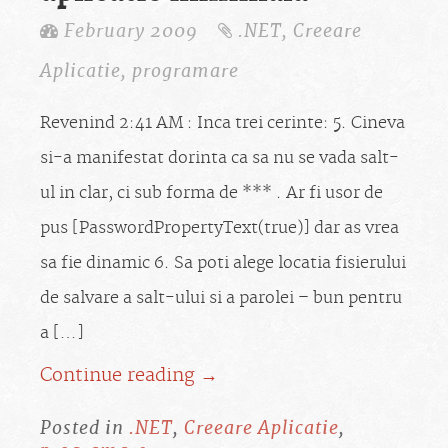
February 2009
.NET
,
Creeare
Aplicatie
,
programare
Revenind 2:41 AM : Inca trei cerinte: 5. Cineva
si-a manifestat dorinta ca sa nu se vada salt-
ul in clar, ci sub forma de *** . Ar fi usor de
pus [PasswordPropertyText(true)] dar as vrea
sa fie dinamic 6. Sa poti alege locatia fisierului
de salvare a salt-ului si a parolei – bun pentru
a […]
Continue reading →
Posted in
.NET
,
Creeare Aplicatie
,