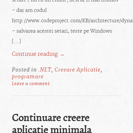
setare ( nu cu un enum , desi ar fi mai frumos
– dar am codul
http://www.codeproject.com/KB/architecture/dyna
– salvarea acestei setari, teste pe Windows
[…]
Continue reading →
Posted in
.NET
,
Creeare Aplicatie
,
programare
Leave a comment
Continuare creere
aplicatie minimala