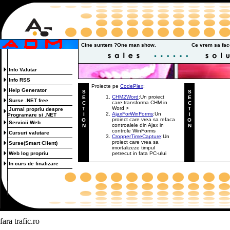
Cine suntem ?One man show.
Ce vrem sa fac
Info Valutar
Info RSS
Proiecte pe
CodePlex
:
Help Generator
S
S
CHM2Word
:Un proiect
E
E
Surse .NET free
care transforma CHM in
C
C
Word
>
T
T
Jurnal propriu despre
AjaxForWinForms
:Un
I
I
Programare si .NET
proiect care vrea sa refaca
O
O
Servicii Web
controalele din Ajax in
N
N
controle WinForms
Cursuri valutare
CropperTimeCapture
:Un
proiect care vrea sa
Surse(Smart Client)
imortalizeze timpul
Web log propriu
petrecut in fata PC-ului
In curs de finalizare
fara trafic.ro