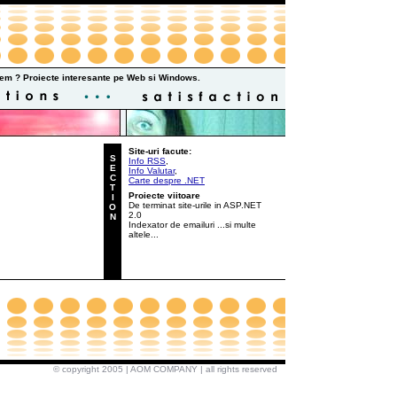
em ? Proiecte interesante pe Web si Windows.
Site-uri facute:
S
Info RSS
,
E
Info Valutar
,
C
Carte despre .NET
T
Proiecte viitoare
I
De terminat site-urile in ASP.NET
O
2.0
N
Indexator de emailuri ...si multe
altele...
© copyright 2005 | AOM COMPANY | all rights reserved